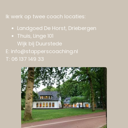
Ik werk op twee coach locaties:
Landgoed De Horst, Driebergen
Thuis, Linge 101
Wijk bij Duurstede
E: info@stapperscoaching.nl
T: 06 137 149 33